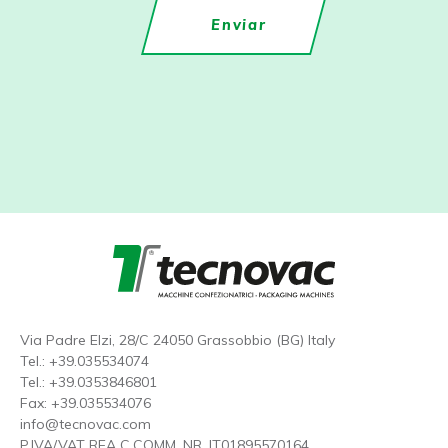
Via Padre Elzi, 28/C 24050 Grassobbio (BG) Italy
Tel.:
+39.035534074
Tel.:
+39.0353846801
Fax: +39.035534076
info@tecnovac.
com
P.IVA/VAT REA C.COMM. NR. IT01895570164