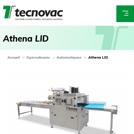
Aller
au
E
contenu
m
principal
a
A
t
h
e
n
a
L
I
D
i
l
*
You
Accueil
Operculeuses
Automatiques
Athena LID
are
here