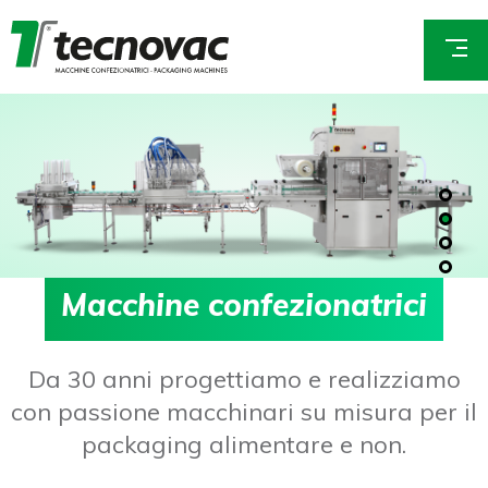
Salta
al
E
contenuto
m
principale
Image
Image
Image
Image
Image
a
i
l
*
M
a
c
c
h
i
n
e
c
o
n
f
e
z
i
o
n
a
t
r
i
c
i
Da 30 anni progettiamo e realizziamo
con passione macchinari su misura per il
packaging alimentare e non.