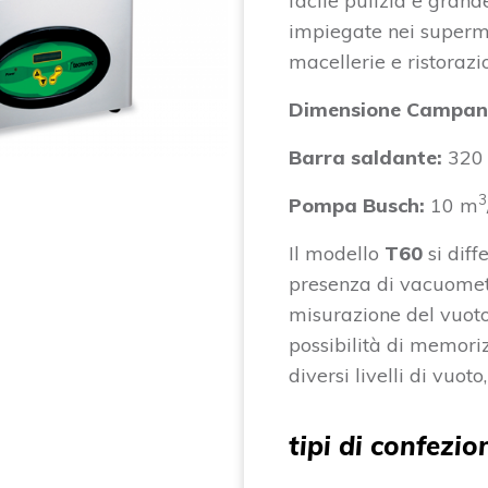
facile pulizia e gran
impiegate nei superme
macellerie e ristorazi
Dimensione Campan
Barra saldante:
320
3
Pompa Busch:
10 m
Il modello
T60
si dif
presenza di vacuomet
misurazione del vuoto.
possibilità di memor
diversi livelli di vuoto
tipi di confezio