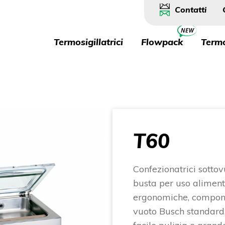
Navig
Contatti
princi
Navigazione
Termosigillatrici
Flowpack
Termo
Prodotti
T60
Confezionatrici sotto
busta per uso alimen
ergonomiche, compone
vuoto Busch standard, 