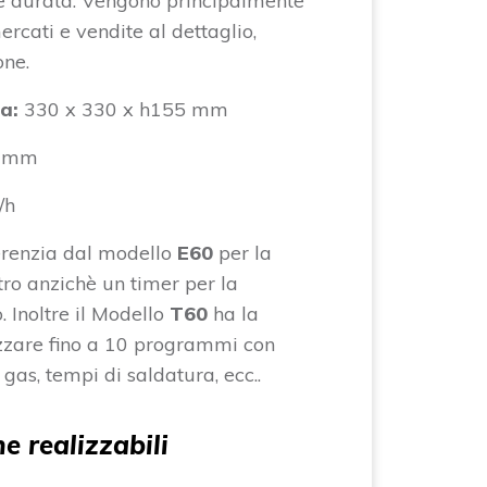
de durata. Vengono principalmente
rcati e vendite al dettaglio,
one.
a:
330 x 330 x h155 mm
 mm
/h
ferenzia dal modello
E60
per la
ro anzichè un timer per la
 Inoltre il Modello
T60
ha la
izzare fino a 10 programmi con
, gas, tempi di saldatura, ecc..
ne realizzabili