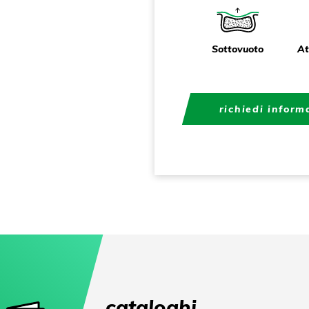
Sottovuoto
At
richiedi inform
cataloghi