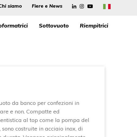
azione
Chi siamo
Fiere e News
IT
pale
formatrici
Sottovuoto
Riempitrici
vuoto da banco per confezioni in
tare e non. Compatte ed
ntistica al top come la pompa del
sono costruite in acciaio inox, di