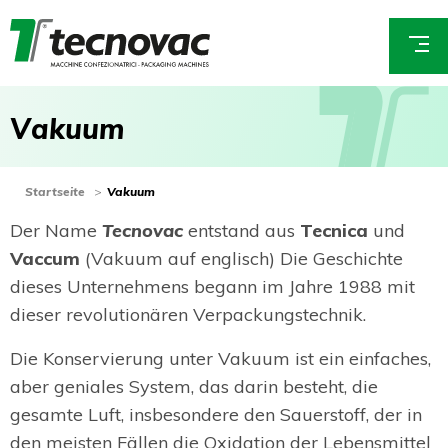
Direkt
zum
E
Inhalt
m
a
V
a
k
u
u
m
i
l
*
You
Startseite
Vakuum
are
Der Name
Tecnovac
entstand aus
Tecnica
und
here
Vaccum
(Vakuum auf englisch) Die Geschichte
dieses Unternehmens begann im Jahre 1988 mit
dieser revolutionären Verpackungstechnik.
Die Konservierung unter Vakuum ist ein einfaches,
aber geniales System, das darin besteht, die
gesamte Luft, insbesondere den Sauerstoff, der in
den meisten Fällen die Oxidation der Lebensmittel