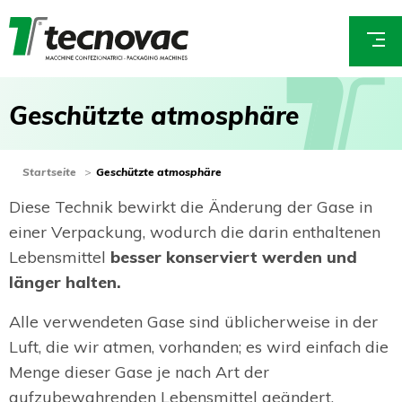
Direkt
zum
E
Inhalt
m
a
G
e
s
c
h
ü
t
z
t
e
a
t
m
o
s
p
h
ä
r
e
i
l
*
You
Startseite
Geschützte atmosphäre
are
Diese Technik bewirkt die Änderung der Gase in
here
einer Verpackung, wodurch die darin enthaltenen
Lebensmittel
besser konserviert werden und
länger halten.
Alle verwendeten Gase sind üblicherweise in der
Luft, die wir atmen, vorhanden; es wird einfach die
Menge dieser Gase je nach Art der
aufzubewahrenden Lebensmittel geändert.