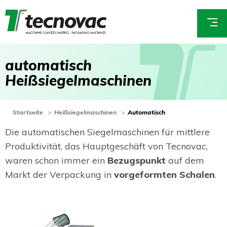
Direkt
zum
E
Inhalt
m
a
a
u
t
o
m
a
t
i
s
c
h
i
l
H
e
i
ß
s
i
e
g
e
l
m
a
s
c
h
i
n
e
n
*
You
Startseite
Heißsiegelmaschinen
Automatisch
are
Die automatischen Siegelmaschinen für mittlere
here
Produktivität, das Hauptgeschäft von Tecnovac,
waren schon immer ein
Bezugspunkt
auf dem
Markt der Verpackung in
vorgeformten Schalen
.