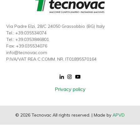
Via Padre Elzi, 28/C 24050 Grassobbio (BG) Italy
Tel.:
+39.035534074
Tel.:
+39.0353846801
Fax: +39.035534076
info@tecnovac.
com
P.IVA/VAT REA C.COMM. NR. IT01895570164
Footer
Privacy policy
menu
© 2026 Tecnovac All rights reserved. | Made by
APVD